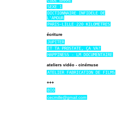
CODE BARRE
SEXE 1
DICTIONNAIRE INFIDÈLE DE
L'AMOUR
PARIS-LILLE 220 KILOMÈTRES
écriture
JUPITER
ET TA PROSTATE, ÇA VA?
HAPPINESS - LM DOCUMENTAIRE
ateliers vidéo - cinémuse
ATELIER FABRICATION DE FILMS
+++
BIO
cecmille@gmail.com